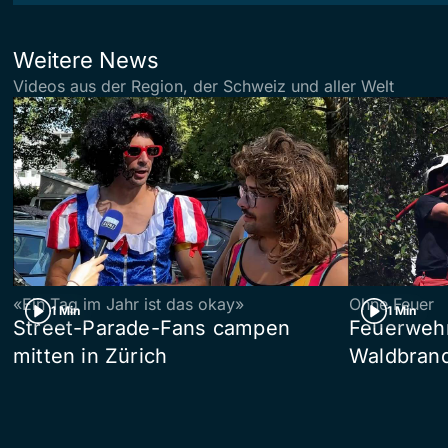
Weitere News
Videos aus der Region, der Schweiz und aller Welt
«Ein Tag im Jahr ist das okay»
Ohne Feuer
1 Min
1 Min
Street-Parade-Fans campen
Feuerwehr 
mitten in Zürich
Waldbrand