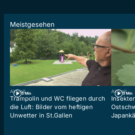
Meistgesehen
Aktuell
Aktuell
3 Min
3 Min
Trampolin und WC fliegen durch
Insekte
die Luft: Bilder vom heftigen
Ostschw
Unwetter in St.Gallen
Japankä