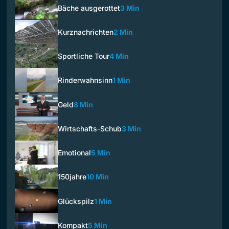
Bäche ausgerottet
3 Min
Kurznachrichten
2 Min
Sportliche Tour
4 Min
Rinderwahnsinn
1 Min
Geld
8 Min
Wirtschafts-Schub
3 Min
Emotional
5 Min
150jahre
10 Min
Glückspilz
1 Min
Kompakt
5 Min