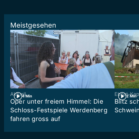
Meistgesehen
Aktuell
Ebnat-Kap
4 Min
2 Min
Oper unter freiem Himmel: Die
Blitz sc
Schloss-Festspiele Werdenberg
Schwein
fahren gross auf