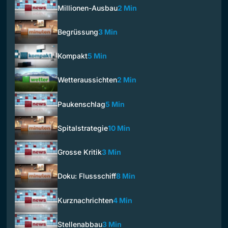
Millionen-Ausbau
2 Min
Begrüssung
3 Min
Kompakt
5 Min
Wetteraussichten
2 Min
Paukenschlag
5 Min
Spitalstrategie
10 Min
Grosse Kritik
3 Min
Doku: Flussschiff
8 Min
Kurznachrichten
4 Min
Stellenabbau
3 Min