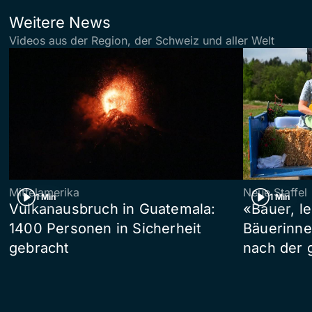
Weitere News
Videos aus der Region, der Schweiz und aller Welt
Mittelamerika
Neue Staffel
1 Min
1 Min
Vulkanausbruch in Guatemala:
«Bauer, l
1400 Personen in Sicherheit
Bäuerinne
gebracht
nach der 