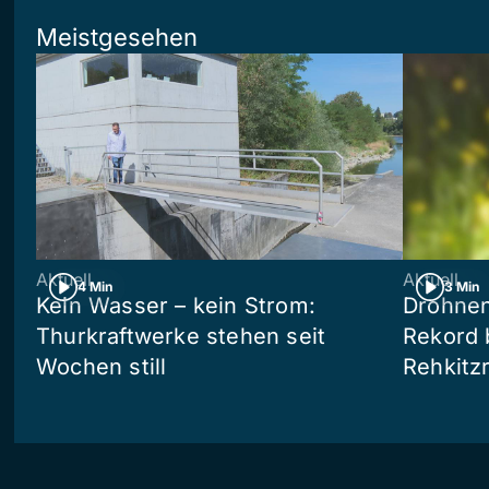
Meistgesehen
Aktuell
Aktuell
4 Min
3 Min
Kein Wasser – kein Strom:
Drohnen
Thurkraftwerke stehen seit
Rekord 
Wochen still
Rehkitz