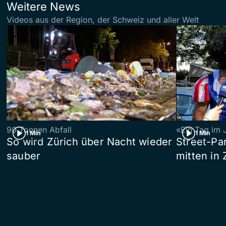
Weitere News
Videos aus der Region, der Schweiz und aller Welt
90 Tonnen Abfall
«Ein Tag im 
1 Min
1 Min
So wird Zürich über Nacht wieder
Street-P
sauber
mitten in 