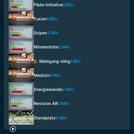
Pädo-Initiative
1 Min
Fusion
1 Min
Gripen
3 Min
Mindestlohn
2 Min
2. Wahlgang nötig
1 Min
Medizin
1 Min
Energiewende
2 Min
Revision AR
2 Min
Standplatz
3 Min