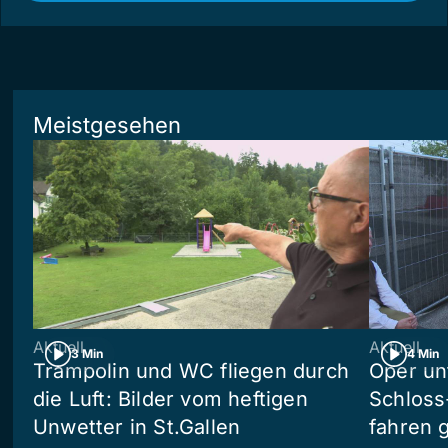
Meistgesehen
Aktuell
Aktuell
3 Min
4 Min
Trampolin und WC fliegen durch
Oper un
die Luft: Bilder vom heftigen
Schloss
Unwetter in St.Gallen
fahren 