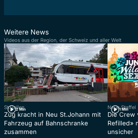
Weitere News
Videos aus der Region, der Schweiz und aller Welt
St.Gallen
Neue Staffel
2 Min
1 Min
Zug kracht in Neu St.Johann mit
Die Crew 
Fahrzeug auf Bahnschranke
Refilled»
zusammen
unsicher