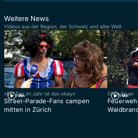
Weitere News
Videos aus der Region, der Schweiz und aller Welt
«Ein Tag im Jahr ist das okay»
Ohne Feuer
1 Min
1 Min
Street-Parade-Fans campen
Feuerwehr 
mitten in Zürich
Waldbrand