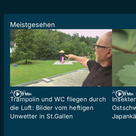
Meistgesehen
Aktuell
Aktuell
3 Min
3 Min
Trampolin und WC fliegen durch
Insekte
die Luft: Bilder vom heftigen
Ostschw
Unwetter in St.Gallen
Japankä