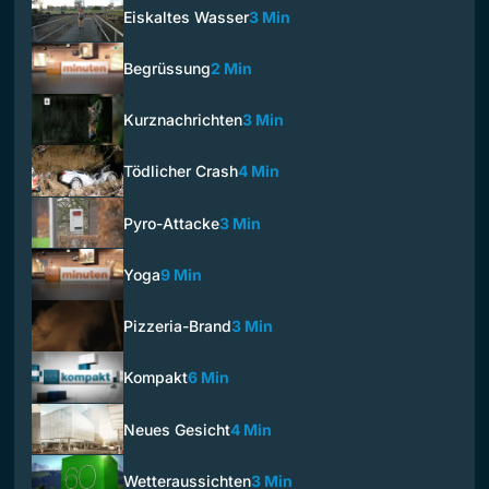
Eiskaltes Wasser
3 Min
Begrüssung
2 Min
Kurznachrichten
3 Min
Tödlicher Crash
4 Min
Pyro-Attacke
3 Min
Yoga
9 Min
Pizzeria-Brand
3 Min
Kompakt
6 Min
Neues Gesicht
4 Min
Wetteraussichten
3 Min