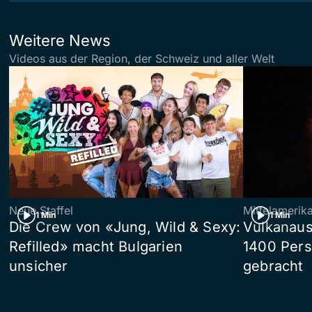
Weitere News
Videos aus der Region, der Schweiz und aller Welt
Neue Staffel
Mittelamerik
1 Min
1 Min
Die Crew von «Jung, Wild & Sexy:
Vulkanaus
Refilled» macht Bulgarien
1400 Pers
unsicher
gebracht