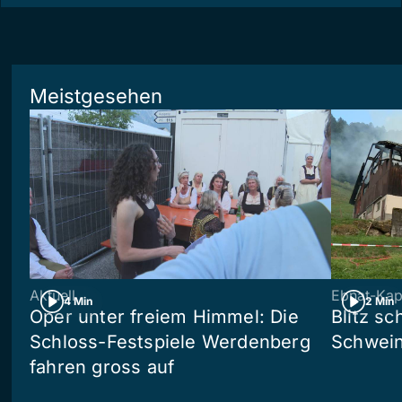
Meistgesehen
Aktuell
Ebnat-Kap
4 Min
2 Min
Oper unter freiem Himmel: Die
Blitz sc
Schloss-Festspiele Werdenberg
Schwein
fahren gross auf