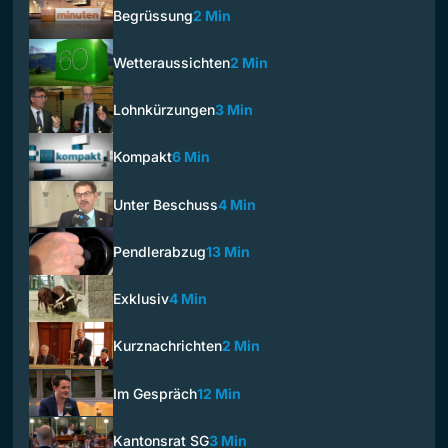
Begrüssung
2 Min
Wetteraussichten
2 Min
Lohnkürzungen
3 Min
Kompakt
6 Min
Unter Beschuss
4 Min
Pendlerabzug
13 Min
Exklusiv
4 Min
Kurznachrichten
2 Min
Im Gespräch
12 Min
Kantonsrat SG
3 Min