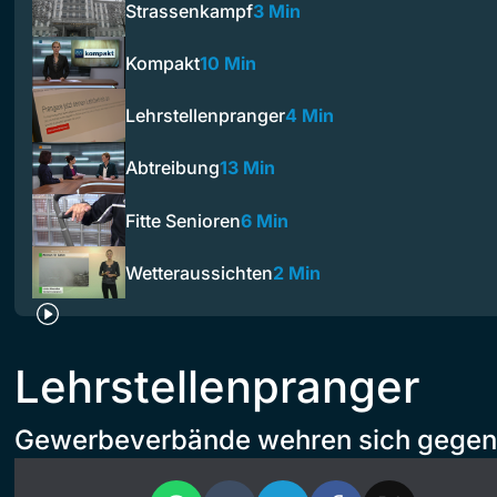
Strassenkampf
3 Min
Kompakt
10 Min
Lehrstellenpranger
4 Min
Abtreibung
13 Min
Fitte Senioren
6 Min
Wetteraussichten
2 Min
Lehrstellenpranger
Gewerbeverbände wehren sich gegen 