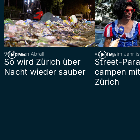
90 Tonnen Abfall
«Ein Tag im Jahr i
1 Min
1 Min
So wird Zürich über
Street-Par
Nacht wieder sauber
campen mit
Zürich