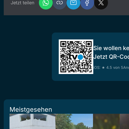
Jetzt teilen
Sie wollen k
Jetzt QR-Co
iOS: ★ 4.5 von 5
And
Meistgesehen