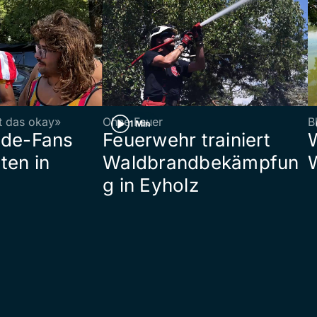
st das okay»
Ohne Feuer
B
1 Min
ade-Fans
Feuerwehr trainiert
ten in
Waldbrandbekämpfun
g in Eyholz