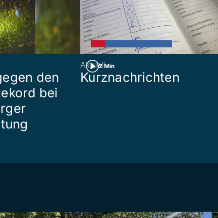
Aktuell
2 Min
gegen den
Kurznachrichten
ekord bei
rger
ttung