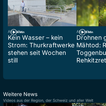
Aktuell
Aktuell
4 Min
3 Min
Kein Wasser – kein
Drohnen 
Strom: Thurkraftwerke
Mähtod: R
stehen seit Wochen
Toggenbu
still
Rehkitzre
Weitere News
Videos aus der Region, der Schweiz und aller Welt