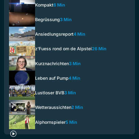
Kompakt
6 Min
Begrüssung
3 Min
Ansiedlungsreport
4 Min
z'Fuess rond om de Alpstei
26 Min
Kurznachrichten
3 Min
Leben auf Pump
4 Min
Lustloser BVB
3 Min
Wetteraussichten
2 Min
Alphornspieler
5 Min