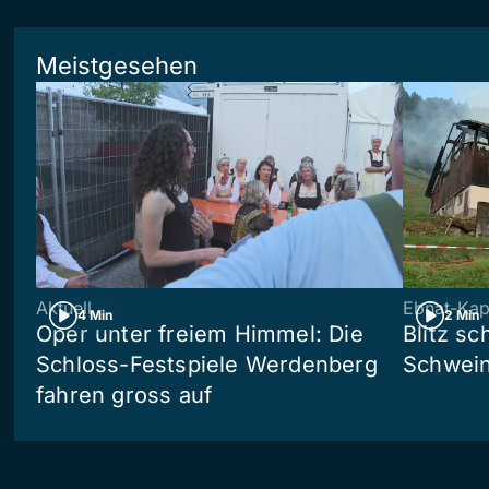
Meistgesehen
Aktuell
Ebnat-Kap
4 Min
2 Min
Oper unter freiem Himmel: Die
Blitz sc
Schloss-Festspiele Werdenberg
Schwein
fahren gross auf