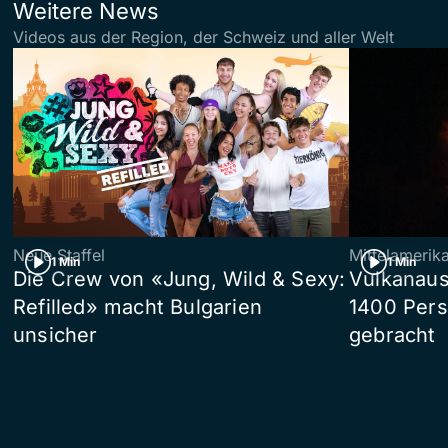
Weitere News
Videos aus der Region, der Schweiz und aller Welt
Neue Staffel
Mittelamerik
1 Min
1 Min
Die Crew von «Jung, Wild & Sexy:
Vulkanaus
Refilled» macht Bulgarien
1400 Pers
unsicher
gebracht