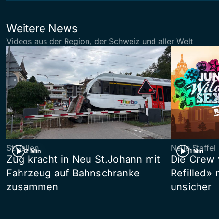
Weitere News
Videos aus der Region, der Schweiz und aller Welt
St.Gallen
Neue Staffel
2 Min
1 Min
Zug kracht in Neu St.Johann mit
Die Crew 
Fahrzeug auf Bahnschranke
Refilled»
zusammen
unsicher