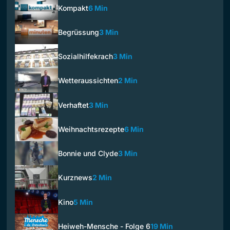
Kompakt
6 Min
Begrüssung
3 Min
Sozialhilfekrach
3 Min
Wetteraussichten
2 Min
Verhaftet
3 Min
Weihnachtsrezepte
6 Min
Bonnie und Clyde
3 Min
Kurznews
2 Min
Kino
5 Min
Heiweh-Mensche - Folge 6
19 Min