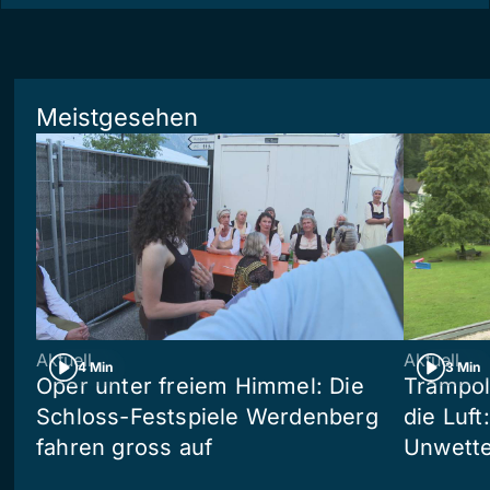
Meistgesehen
Aktuell
Aktuell
4 Min
3 Min
Oper unter freiem Himmel: Die
Trampol
Schloss-Festspiele Werdenberg
die Luft
fahren gross auf
Unwetter