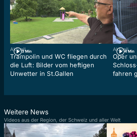
Aktuell
Aktuell
3 Min
4 Min
Trampolin und WC fliegen durch
Oper un
die Luft: Bilder vom heftigen
Schloss
Unwetter in St.Gallen
fahren 
Weitere News
Videos aus der Region, der Schweiz und aller Welt