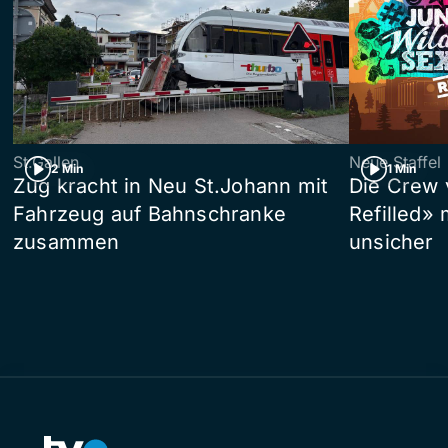
St.Gallen
Neue Staffel
2 Min
1 Min
Zug kracht in Neu St.Johann mit
Die Crew 
Fahrzeug auf Bahnschranke
Refilled»
zusammen
unsicher