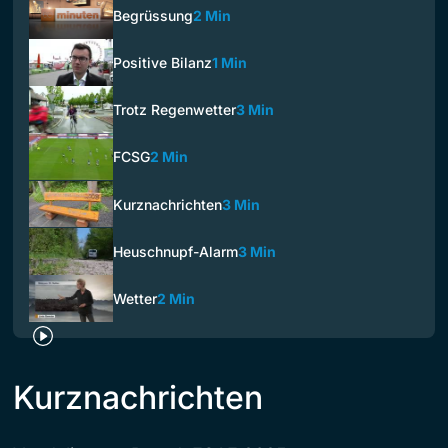
Begrüssung
2 Min
Positive Bilanz
1 Min
Trotz Regenwetter
3 Min
FCSG
2 Min
Kurznachrichten
3 Min
Heuschnupf-Alarm
3 Min
Wetter
2 Min
Kurznachrichten