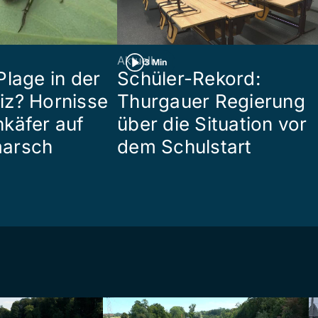
Aktuell
3 Min
Plage in der
Schüler-Rekord:
z? Hornisse
Thurgauer Regierung
käfer auf
über die Situation vor
arsch
dem Schulstart