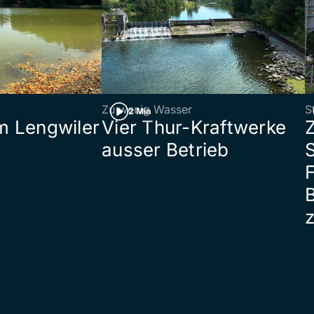
Zu wenig Wasser
S
2 Min
 Lengwiler
Vier Thur-Kraftwerke
ausser Betrieb