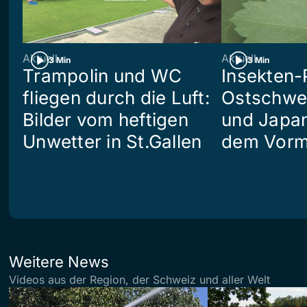
Aktuell
Aktuell
3 Min
3 Min
Trampolin und WC
Insekten-
fliegen durch die Luft:
Ostschwei
Bilder vom heftigen
und Japan
Unwetter in St.Gallen
dem Vorm
Weitere News
Videos aus der Region, der Schweiz und aller Welt