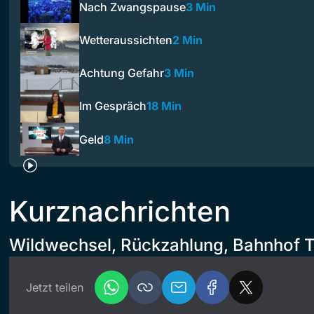
Nach Zwangspause
3 Min
Wetteraussichten
2 Min
Achtung Gefahr
3 Min
Im Gespräch
18 Min
Geld
8 Min
Kurznachrichten
Wildwechsel, Rückzahlung, Bahnhof Tr
Jetzt teilen