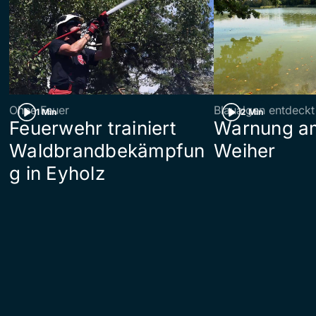
Ohne Feuer
Blaualgen entdeckt
1 Min
2 Min
Feuerwehr trainiert
Warnung am
Waldbrandbekämpfun
Weiher
g in Eyholz