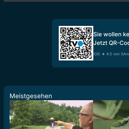
Sie wollen k
Jetzt QR-Co
iOS: ★ 4.5 von 5
And
Meistgesehen