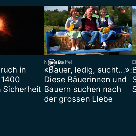
Neue Staffel
E
1 Min
ruch in
«Bauer, ledig, sucht…»:
B
 1400
Diese Bäuerinnen und
S
 Sicherheit
Bauern suchen nach
der grossen Liebe