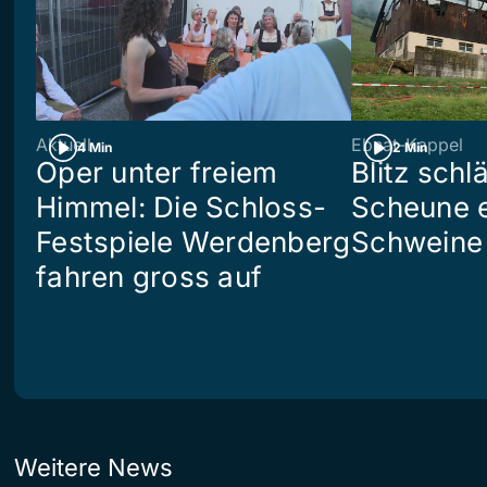
Aktuell
Ebnat-Kappel
4 Min
2 Min
Oper unter freiem
Blitz schlä
Himmel: Die Schloss-
Scheune e
Festspiele Werdenberg
Schweine 
fahren gross auf
Weitere News