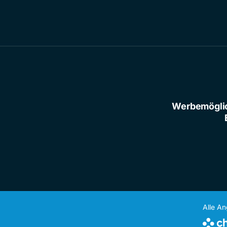
Werbemögli
Alle A