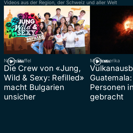
Videos aus der Region, der Schweiz und aller Welt
Neue Staffel
Mittelamerika
1 Min
1 Min
Die Crew von «Jung,
Vulkanausb
Wild & Sexy: Refilled»
Guatemala:
macht Bulgarien
Personen in
unsicher
gebracht