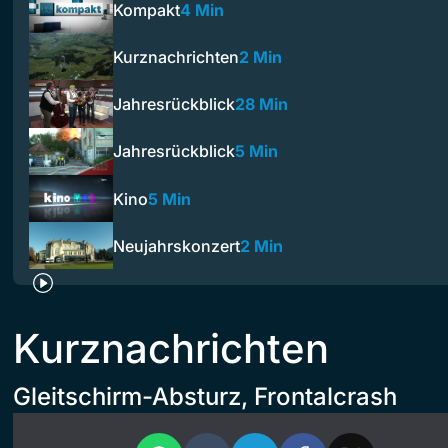
Kompakt
4 Min
Kurznachrichten
2 Min
Jahresrückblick
28 Min
Jahresrückblick
5 Min
Kino
5 Min
Neujahrskonzert
2 Min
Kurznachrichten
Gleitschirm-Absturz, Frontalcrash