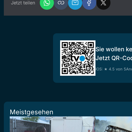
Jetzt teilen
Sie wollen k
Jetzt QR-Co
iOS: ★ 4.5 von 5
And
Meistgesehen