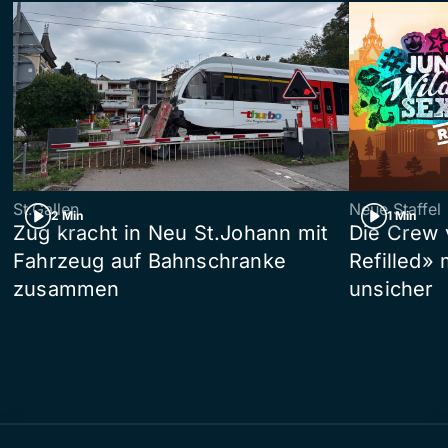
St.Gallen
Neue Staffel
2 Min
1 Min
Zug kracht in Neu St.Johann mit
Die Crew 
Fahrzeug auf Bahnschranke
Refilled»
zusammen
unsicher