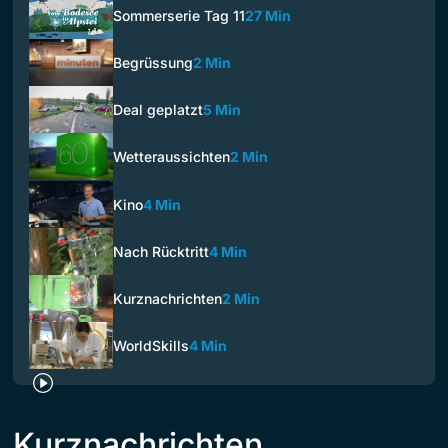
Sommerserie Tag 11
27 Min
Begrüssung
2 Min
Deal geplatzt
5 Min
Wetteraussichten
2 Min
Kino
4 Min
Nach Rücktritt
4 Min
Kurznachrichten
2 Min
WorldSkills
4 Min
Kurznachrichten