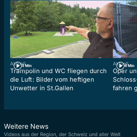
Aktuell
Aktuell
3 Min
4 Min
Trampolin und WC fliegen durch
Oper un
die Luft: Bilder vom heftigen
Schloss
Unwetter in St.Gallen
fahren 
Weitere News
Videos aus der Region, der Schweiz und aller Welt