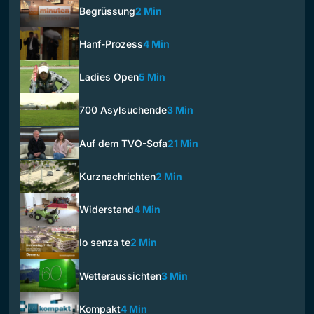
Begrüssung
2 Min
Hanf-Prozess
4 Min
Ladies Open
5 Min
700 Asylsuchende
3 Min
Auf dem TVO-Sofa
21 Min
Kurznachrichten
2 Min
Widerstand
4 Min
Io senza te
2 Min
Wetteraussichten
3 Min
Kompakt
4 Min