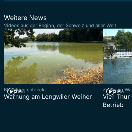
Weitere News
Videos aus der Region, der Schweiz und aller Welt
Blaualgen entdeckt
Zu wenig Wa
2 Min
2 Min
Warnung am Lengwiler Weiher
Vier Thur
Betrieb