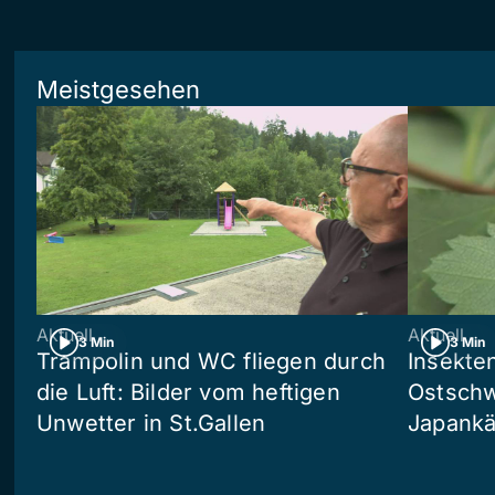
Meistgesehen
Aktuell
Aktuell
3 Min
3 Min
Trampolin und WC fliegen durch
Insekte
die Luft: Bilder vom heftigen
Ostschw
Unwetter in St.Gallen
Japankä