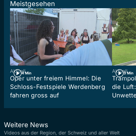
Meistgesehen
Aktuell
Aktuell
4 Min
3 Min
Oper unter freiem Himmel: Die
Trampol
Schloss-Festspiele Werdenberg
die Luft
fahren gross auf
Unwetter
Weitere News
Videos aus der Region, der Schweiz und aller Welt