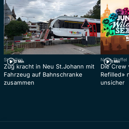
St.Gallen
Neue Staffel
2 Min
1 Min
Zug kracht in Neu St.Johann mit
Die Crew 
Fahrzeug auf Bahnschranke
Refilled»
zusammen
unsicher