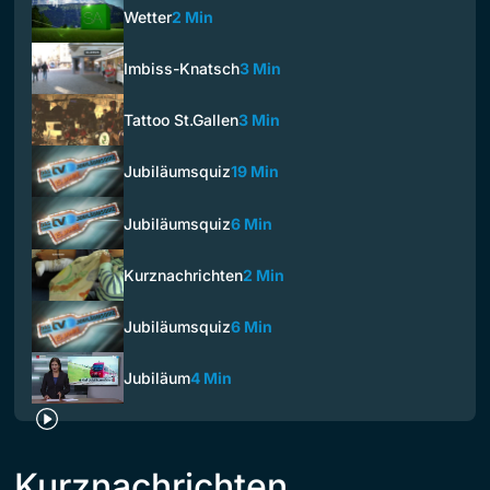
Wetter
2 Min
Imbiss-Knatsch
3 Min
Tattoo St.Gallen
3 Min
Jubiläumsquiz
19 Min
Jubiläumsquiz
6 Min
Kurznachrichten
2 Min
Jubiläumsquiz
6 Min
Jubiläum
4 Min
Kurznachrichten