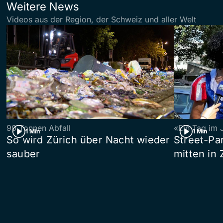
Weitere News
Videos aus der Region, der Schweiz und aller Welt
90 Tonnen Abfall
«Ein Tag im 
1 Min
1 Min
So wird Zürich über Nacht wieder
Street-P
sauber
mitten in 