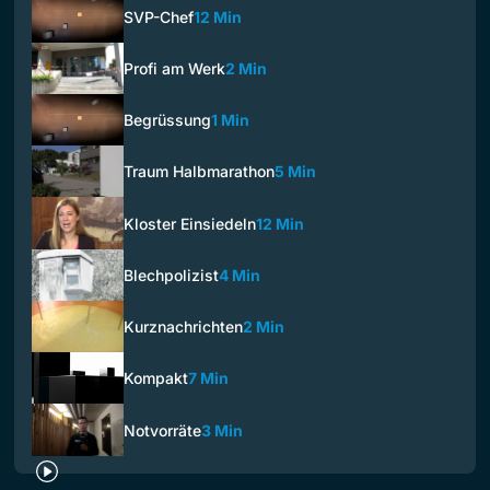
SVP-Chef
12 Min
Profi am Werk
2 Min
Begrüssung
1 Min
Traum Halbmarathon
5 Min
Kloster Einsiedeln
12 Min
Blechpolizist
4 Min
Kurznachrichten
2 Min
Kompakt
7 Min
Notvorräte
3 Min