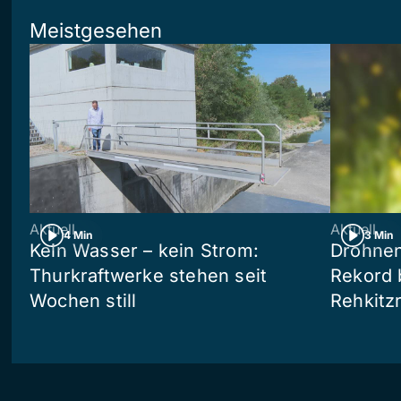
Meistgesehen
Aktuell
Aktuell
4 Min
3 Min
Kein Wasser – kein Strom:
Drohnen
Thurkraftwerke stehen seit
Rekord 
Wochen still
Rehkitz