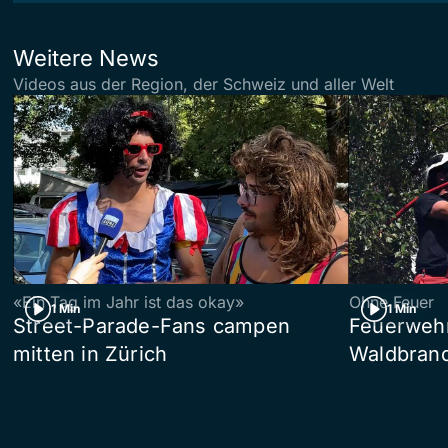
Weitere News
Videos aus der Region, der Schweiz und aller Welt
«Ein Tag im Jahr ist das okay»
Ohne Feuer
1 Min
1 Min
Street-Parade-Fans campen
Feuerwehr 
mitten in Zürich
Waldbrand