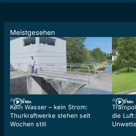
Meistgesehen
Aktuell
Aktuell
4 Min
3 Min
Kein Wasser – kein Strom:
Trampol
Thurkraftwerke stehen seit
die Luft
Wochen still
Unwetter