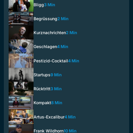
Bligg
3 Min
Begrüssung
2 Min
Kurznachrichten
2 Min
Geschlagen
4 Min
Pestizid-Cocktail
4 Min
Startups
9 Min
Rücktritt
3 Min
Kompakt
8 Min
Artus-Excalibur
4 Min
Frank Wildhorn
10 Min