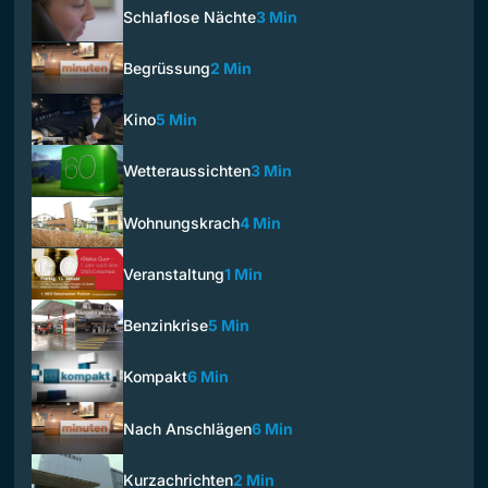
Schlaflose Nächte
3 Min
Begrüssung
2 Min
Kino
5 Min
Wetteraussichten
3 Min
Wohnungskrach
4 Min
Veranstaltung
1 Min
Benzinkrise
5 Min
Kompakt
6 Min
Nach Anschlägen
6 Min
Kurzachrichten
2 Min