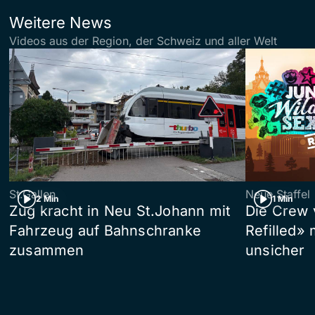
Weitere News
Videos aus der Region, der Schweiz und aller Welt
St.Gallen
Neue Staffel
2 Min
1 Min
Zug kracht in Neu St.Johann mit
Die Crew 
Fahrzeug auf Bahnschranke
Refilled»
zusammen
unsicher