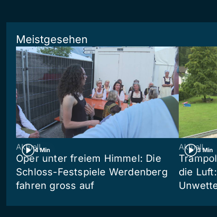
Meistgesehen
Aktuell
Aktuell
4 Min
3 Min
Oper unter freiem Himmel: Die
Trampol
Schloss-Festspiele Werdenberg
die Luft
fahren gross auf
Unwetter