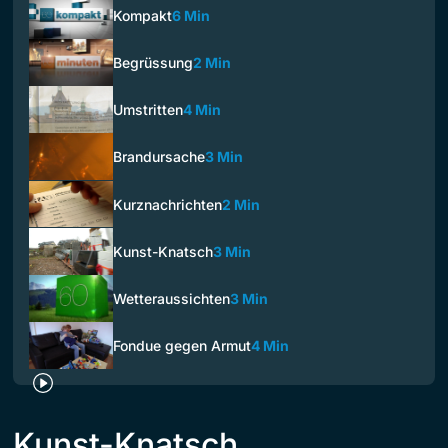
Kompakt
6 Min
Begrüssung
2 Min
Umstritten
4 Min
Brandursache
3 Min
Kurznachrichten
2 Min
Kunst-Knatsch
3 Min
Wetteraussichten
3 Min
Fondue gegen Armut
4 Min
Kunst-Knatsch