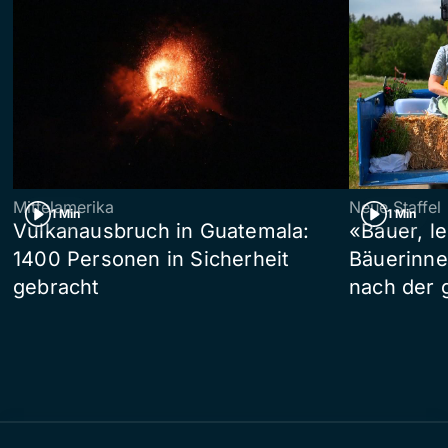
Mittelamerika
Neue Staffel
1 Min
1 Min
Vulkanausbruch in Guatemala:
«Bauer, l
1400 Personen in Sicherheit
Bäuerinne
gebracht
nach der 