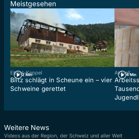
Meistgesehen
Ebnat-Kappel
Aktuell
2 Min
4 Min
Blitz schlägt in Scheune ein – vier
Arbeits
Schweine gerettet
Tausend
Jugendl
Weitere News
Videos aus der Region, der Schweiz und aller Welt