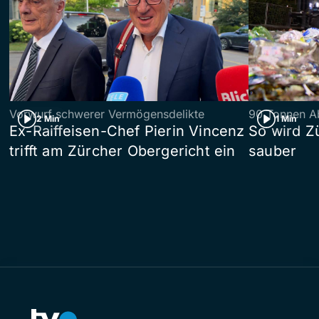
Vorwurf schwerer Vermögensdelikte
90 Tonnen Ab
2 Min
1 Min
Ex-Raiffeisen-Chef Pierin Vincenz
So wird Z
trifft am Zürcher Obergericht ein
sauber