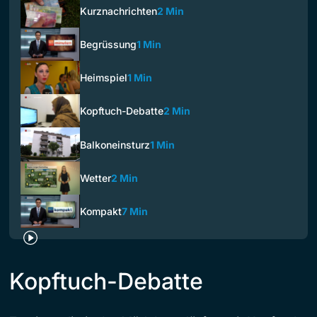
Kurznachrichten
2 Min
Begrüssung
1 Min
Heimspiel
1 Min
Kopftuch-Debatte
2 Min
Balkoneinsturz
1 Min
Wetter
2 Min
Kompakt
7 Min
Kopftuch-Debatte