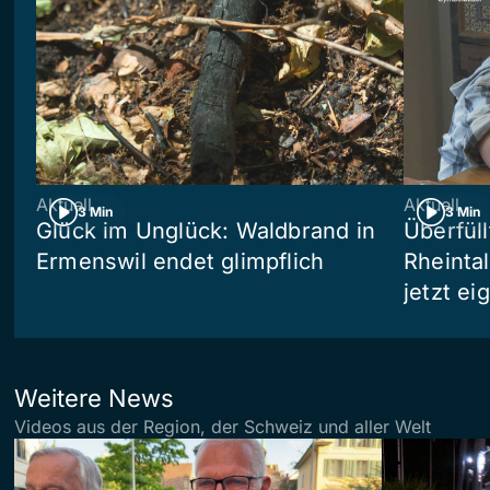
Aktuell
Aktuell
3 Min
3 Min
Glück im Unglück: Waldbrand in
Überfül
Ermenswil endet glimpflich
Rheinta
jetzt e
Weitere News
Videos aus der Region, der Schweiz und aller Welt