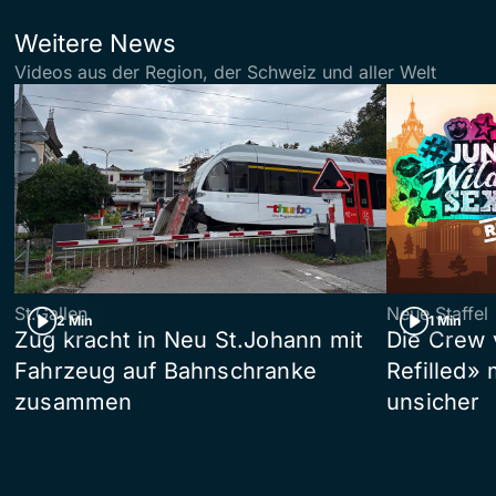
Weitere News
Videos aus der Region, der Schweiz und aller Welt
St.Gallen
Neue Staffel
2 Min
1 Min
Zug kracht in Neu St.Johann mit
Die Crew 
Fahrzeug auf Bahnschranke
Refilled»
zusammen
unsicher