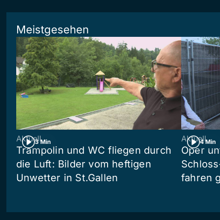
Meistgesehen
Aktuell
Aktuell
3 Min
4 Min
Trampolin und WC fliegen durch
Oper un
die Luft: Bilder vom heftigen
Schloss
Unwetter in St.Gallen
fahren 