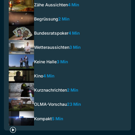
Zähe Aussichten
4 Min
Begrüssung
2 Min
Bundesratspoker
4 Min
Wetteraussichten
3 Min
Keine Halle
3 Min
Kino
4 Min
Kurznachrichten
2 Min
OLMA-Vorschau
23 Min
Kompakt
5 Min