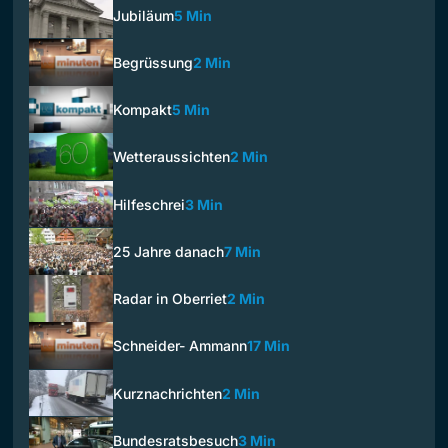
Jubiläum
5 Min
Begrüssung
2 Min
Kompakt
5 Min
Wetteraussichten
2 Min
Hilfeschrei
3 Min
25 Jahre danach
7 Min
Radar in Oberriet
2 Min
Schneider- Ammann
17 Min
Kurznachrichten
2 Min
Bundesratsbesuch
3 Min