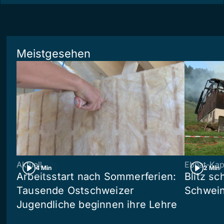
Meistgesehen
Aktuell
Ebnat-Kap
4 Min
2 Min
Arbeitsstart nach Sommerferien:
Blitz sc
Tausende Ostschweizer
Schwein
Jugendliche beginnen ihre Lehre