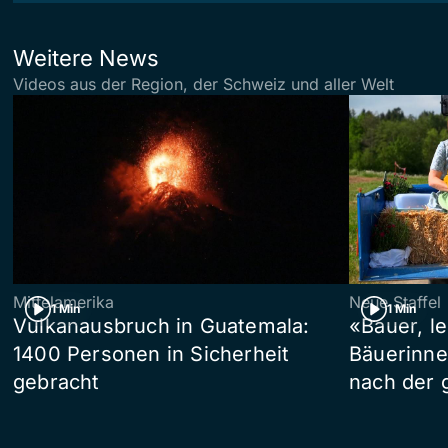
Weitere News
Videos aus der Region, der Schweiz und aller Welt
Mittelamerika
Neue Staffel
1 Min
1 Min
Vulkanausbruch in Guatemala:
«Bauer, l
1400 Personen in Sicherheit
Bäuerinne
gebracht
nach der 