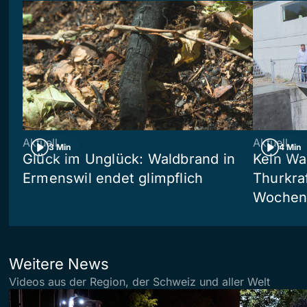
Aktuell
Aktuell
3 Min
4 Min
Glück im Unglück: Waldbrand in
Kein Wa
Ermenswil endet glimpflich
Thurkra
Wochen 
Weitere News
Videos aus der Region, der Schweiz und aller Welt