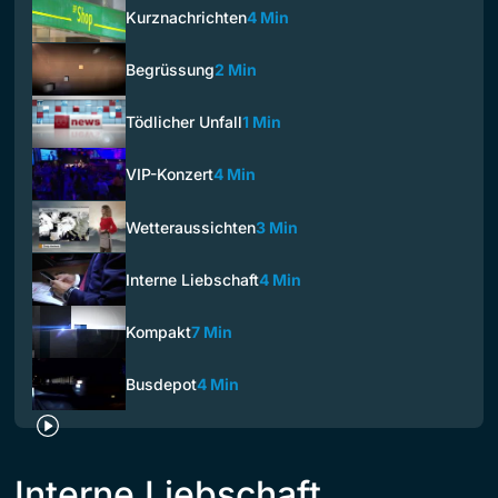
Kurznachrichten
4 Min
Begrüssung
2 Min
Tödlicher Unfall
1 Min
VIP-Konzert
4 Min
Wetteraussichten
3 Min
Interne Liebschaft
4 Min
Kompakt
7 Min
Busdepot
4 Min
Interne Liebschaft