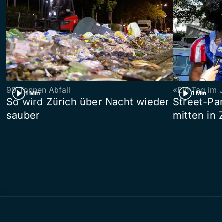
90 Tonnen Abfall
«Ein Tag im 
1 Min
1 Min
So wird Zürich über Nacht wieder
Street-P
sauber
mitten in 