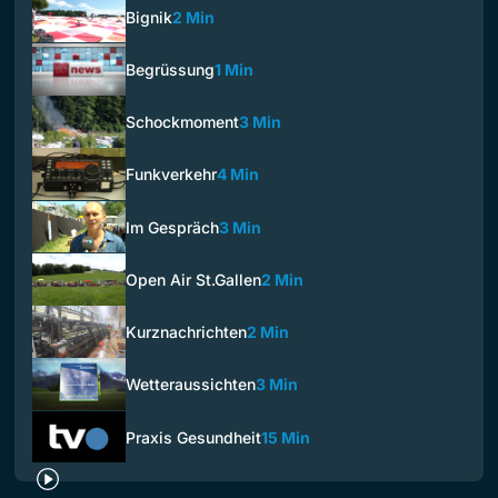
Bignik
2 Min
Begrüssung
1 Min
Schockmoment
3 Min
Funkverkehr
4 Min
Im Gespräch
3 Min
Open Air St.Gallen
2 Min
Kurznachrichten
2 Min
Wetteraussichten
3 Min
Praxis Gesundheit
15 Min