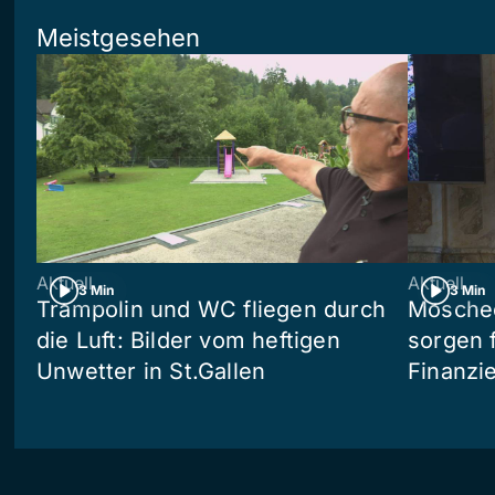
Meistgesehen
Aktuell
Aktuell
3 Min
3 Min
Trampolin und WC fliegen durch
Moschee
die Luft: Bilder vom heftigen
sorgen 
Unwetter in St.Gallen
Finanzi