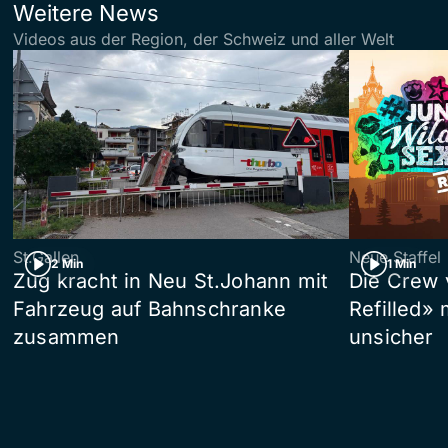
Weitere News
Videos aus der Region, der Schweiz und aller Welt
St.Gallen
Neue Staffel
2 Min
1 Min
Zug kracht in Neu St.Johann mit
Die Crew 
Fahrzeug auf Bahnschranke
Refilled»
zusammen
unsicher