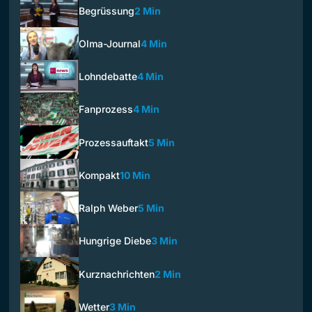
Begrüssung
2 Min
Olma-Journal
4 Min
Lohndebatte
4 Min
Fanprozess
4 Min
Prozessauftakt
5 Min
Kompakt
10 Min
Ralph Weber
5 Min
Hungrige Diebe
3 Min
Kurznachrichten
2 Min
Wetter
3 Min