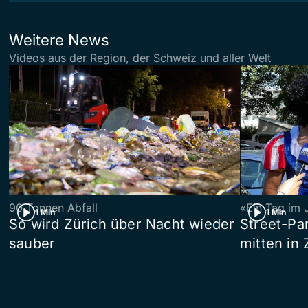
Weitere News
Videos aus der Region, der Schweiz und aller Welt
90 Tonnen Abfall
«Ein Tag im 
1 Min
1 Min
So wird Zürich über Nacht wieder
Street-P
sauber
mitten in 