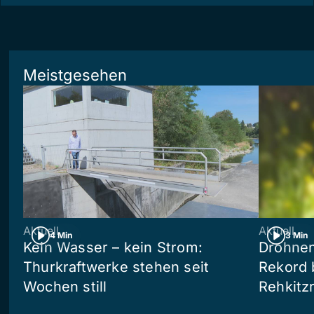
Meistgesehen
Aktuell
Aktuell
4 Min
3 Min
Kein Wasser – kein Strom:
Drohnen
Thurkraftwerke stehen seit
Rekord 
Wochen still
Rehkitz