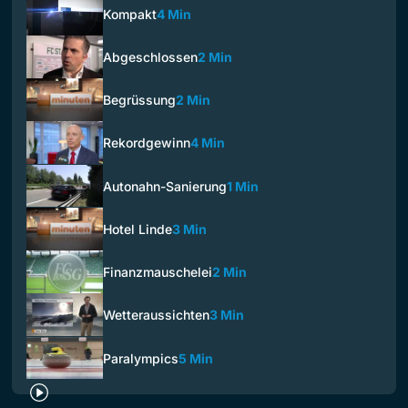
Kompakt
4 Min
Abgeschlossen
2 Min
Begrüssung
2 Min
Rekordgewinn
4 Min
Autonahn-Sanierung
1 Min
Hotel Linde
3 Min
Finanzmauschelei
2 Min
Wetteraussichten
3 Min
Paralympics
5 Min