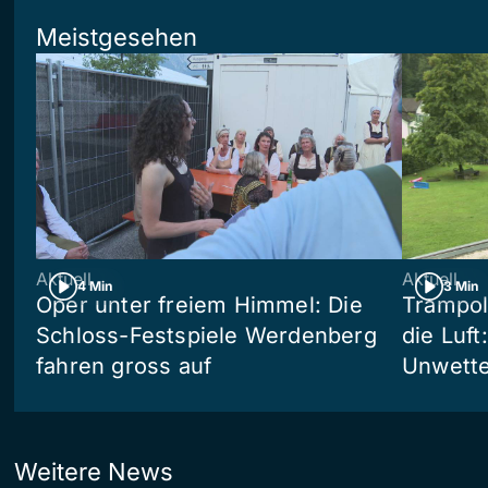
Meistgesehen
Aktuell
Aktuell
4 Min
3 Min
Oper unter freiem Himmel: Die
Trampol
Schloss-Festspiele Werdenberg
die Luft
fahren gross auf
Unwetter
Weitere News