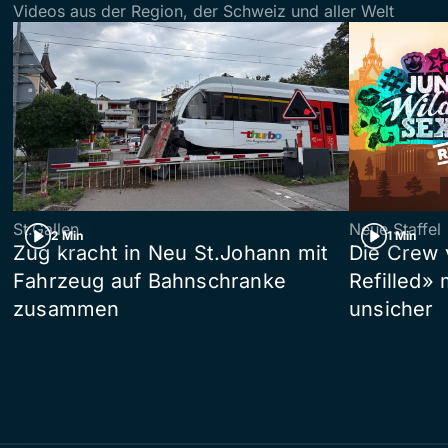
Videos aus der Region, der Schweiz und aller Welt
St.Gallen
Neue Staffel
2 Min
1 Min
Zug kracht in Neu St.Johann mit
Die Crew 
Fahrzeug auf Bahnschranke
Refilled»
zusammen
unsicher