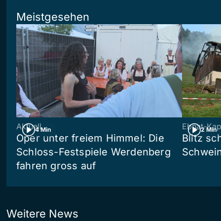
Meistgesehen
Aktuell
Ebnat-Kap
4 Min
2 Min
Oper unter freiem Himmel: Die
Blitz sc
Schloss-Festspiele Werdenberg
Schwein
fahren gross auf
Weitere News