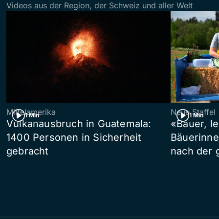
Videos aus der Region, der Schweiz und aller Welt
Mittelamerika
Neue Staffel
1 Min
1 Min
Vulkanausbruch in Guatemala:
«Bauer, l
1400 Personen in Sicherheit
Bäuerinne
gebracht
nach der 