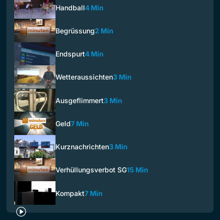
Handball
4 Min
Begrüssung
2 Min
Endspurt
4 Min
Wetteraussichten
3 Min
Ausgeflimmert
3 Min
Geld
7 Min
Kurznachrichten
3 Min
Verhüllungsverbot SG
15 Min
Kompakt
7 Min