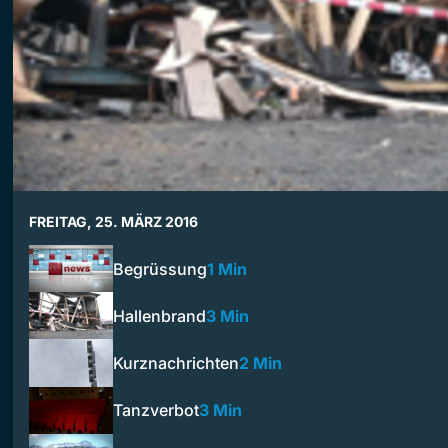
FREITAG, 25. MÄRZ 2016
Begrüssung
1 Min
Hallenbrand
3 Min
Kurznachrichten
2 Min
Tanzverbot
3 Min