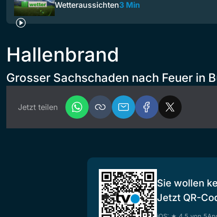
Wetteraussichten
3 Min
Hallenbrand
Grosser Sachschaden nach Feuer in B
Jetzt teilen
Sie wollen k
Jetzt QR-Co
iOS: ★ 4.5 von 5
And