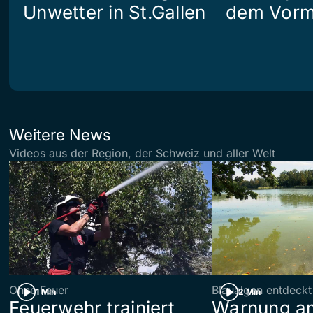
Unwetter in St.Gallen
dem Vorm
Weitere News
Videos aus der Region, der Schweiz und aller Welt
Ohne Feuer
Blaualgen entdeckt
1 Min
2 Min
Feuerwehr trainiert
Warnung am