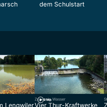
arsch
dem Schulstart
Zu wenig Wasser
S
2 Min
 Lengwiler
Vier Thur-Kraftwerke