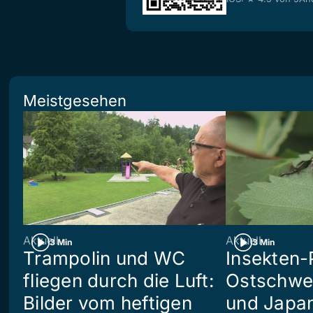
Meistgesehen
Aktuell
Aktuell
3 Min
3 Min
Trampolin und WC
Insekten-
fliegen durch die Luft:
Ostschwei
Bilder vom heftigen
und Japan