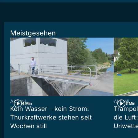
Meistgesehen
Aktuell
Aktuell
4 Min
3 Min
Kein Wasser – kein Strom:
Trampol
Thurkraftwerke stehen seit
die Luft
Wochen still
Unwetter