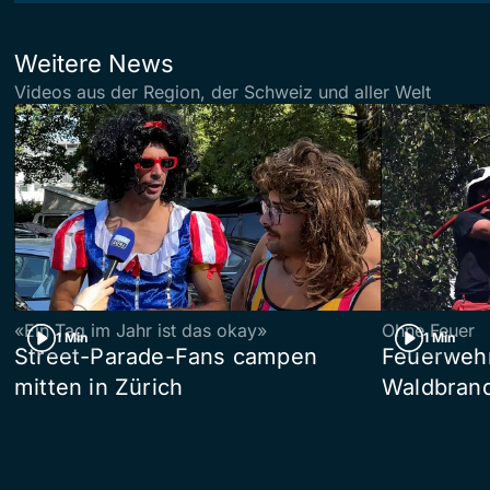
Weitere News
Videos aus der Region, der Schweiz und aller Welt
«Ein Tag im Jahr ist das okay»
Ohne Feuer
1 Min
1 Min
Street-Parade-Fans campen
Feuerwehr 
mitten in Zürich
Waldbrand