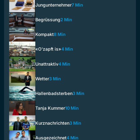
Jungunternehmer
7 Min
Begrüssung
2 Min
Kompakt
8 Min
«O'zapft is»
4 Min
Unattraktiv
4 Min
Wetter
3 Min
Hallenbadsterben
3 Min
Tanja Kummer
10 Min
Kurznachrichten
3 Min
Ausgezeichnet
4 Min