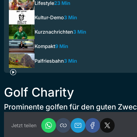
Lifestyle
23 Min
Kultur-Demo
3 Min
Kurznachrichten
3 Min
Kompakt
9 Min
Palfriesbahn
3 Min
Golf Charity
Prominente golfen für den guten Zwec
Jetzt teilen