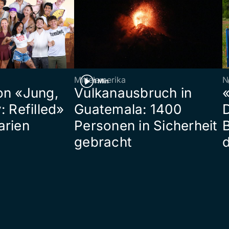
Mittelamerika
N
1 Min
on «Jung,
Vulkanausbruch in
«
: Refilled»
Guatemala: 1400
arien
Personen in Sicherheit
gebracht