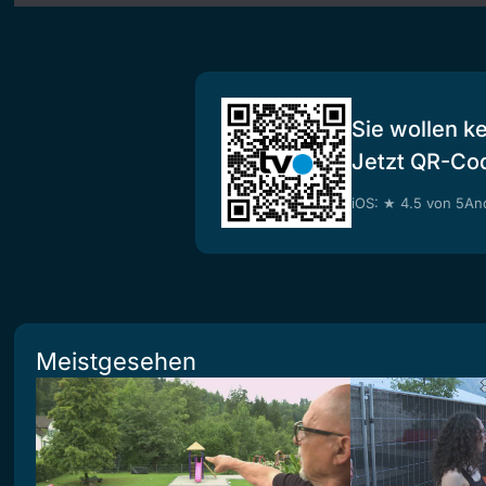
Sie wollen k
Jetzt QR-Co
iOS: ★ 4.5 von 5
And
Meistgesehen