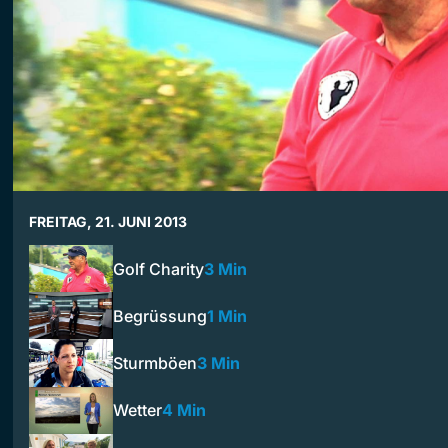
FREITAG, 21. JUNI 2013
Golf Charity
3 Min
Begrüssung
1 Min
Sturmböen
3 Min
Wetter
4 Min