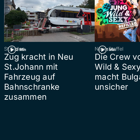
St.Gallen
Neue Staffel
2 Min
1 Min
Zug kracht in Neu
Die Crew v
St.Johann mit
Wild & Sexy
Fahrzeug auf
macht Bulg
Bahnschranke
unsicher
zusammen