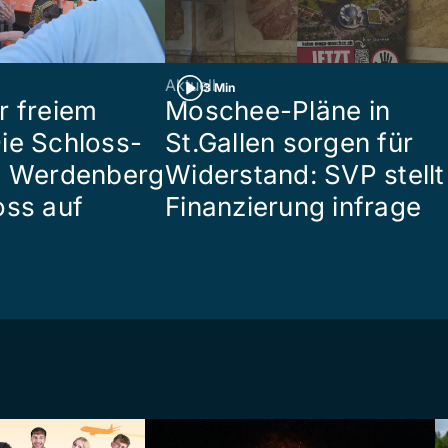
Aktuell
3 Min
r freiem
Moschee-Pläne in
ie Schloss-
St.Gallen sorgen für
e Werdenberg
Widerstand: SVP stellt
oss auf
Finanzierung infrage