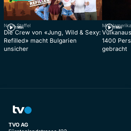
Neue Staffel
Mittelamerik
1 Min
1 Min
Die Crew von «Jung, Wild & Sexy:
Vulkanaus
Refilled» macht Bulgarien
1400 Pers
unsicher
gebracht
TVO AG