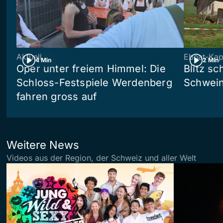
Aktuell
Ebnat-Kap
4 Min
2 Min
Oper unter freiem Himmel: Die
Blitz sc
Schloss-Festspiele Werdenberg
Schwein
fahren gross auf
Weitere News
Videos aus der Region, der Schweiz und aller Welt