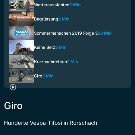
Wetteraussichten
2 Min
Begrüssung
2 Min
Sommermenschen 2019 Folge 5
28 Min
Keine Beiz
3 Min
Kurznachrichten
2 Min
Giro
3 Min
Giro
Hunderte Vespa-Tifosi in Rorschach