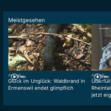
Meistgesehen
Aktuell
Aktuell
3 Min
3 Min
Glück im Unglück: Waldbrand in
Überfül
Ermenswil endet glimpflich
Rheinta
jetzt e