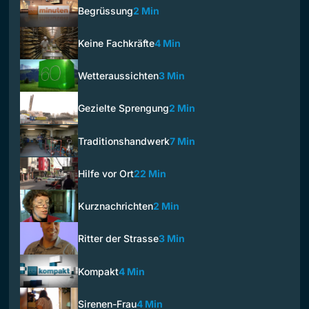
Begrüssung
2 Min
Keine Fachkräfte
4 Min
Wetteraussichten
3 Min
Gezielte Sprengung
2 Min
Traditionshandwerk
7 Min
Hilfe vor Ort
22 Min
Kurznachrichten
2 Min
Ritter der Strasse
3 Min
Kompakt
4 Min
Sirenen-Frau
4 Min