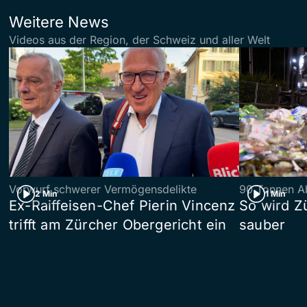
Weitere News
Videos aus der Region, der Schweiz und aller Welt
Vorwurf schwerer Vermögensdelikte
90 Tonnen Ab
2 Min
1 Min
Ex-Raiffeisen-Chef Pierin Vincenz
So wird Z
trifft am Zürcher Obergericht ein
sauber