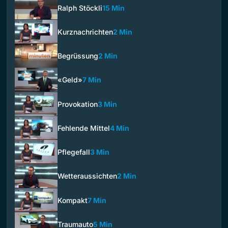
Ralph Stöckli
15 Min
Kurznachrichten
2 Min
Begrüssung
2 Min
«Geld»
7 Min
Provokation
3 Min
Fehlende Mittel
4 Min
Pflegefall
3 Min
Wetteraussichten
2 Min
Kompakt
7 Min
Traumauto
5 Min