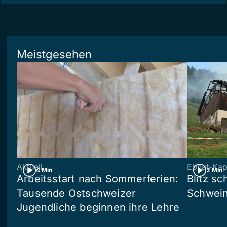
Meistgesehen
Aktuell
Ebnat-Kap
4 Min
2 Min
Arbeitsstart nach Sommerferien:
Blitz sc
Tausende Ostschweizer
Schwein
Jugendliche beginnen ihre Lehre