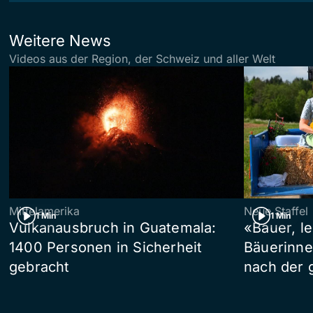
Weitere News
Videos aus der Region, der Schweiz und aller Welt
Mittelamerika
Neue Staffel
1 Min
1 Min
Vulkanausbruch in Guatemala:
«Bauer, l
1400 Personen in Sicherheit
Bäuerinne
gebracht
nach der 