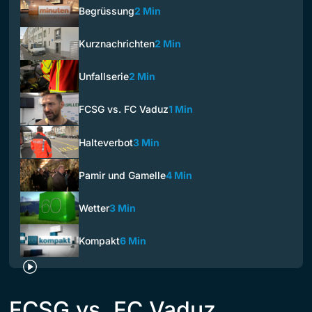
Begrüssung
2 Min
Kurznachrichten
2 Min
Unfallserie
2 Min
FCSG vs. FC Vaduz
1 Min
Halteverbot
3 Min
Pamir und Gamelle
4 Min
Wetter
3 Min
Kompakt
6 Min
FCSG vs. FC Vaduz