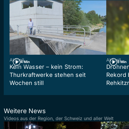
Aktuell
Aktuell
4 Min
3 Min
Kein Wasser – kein Strom:
Drohnen
Thurkraftwerke stehen seit
Rekord 
Wochen still
Rehkitz
Weitere News
Videos aus der Region, der Schweiz und aller Welt