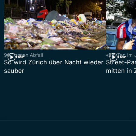
90 Tonnen Abfall
«Ein Tag im 
1 Min
1 Min
So wird Zürich über Nacht wieder
Street-P
sauber
mitten in 