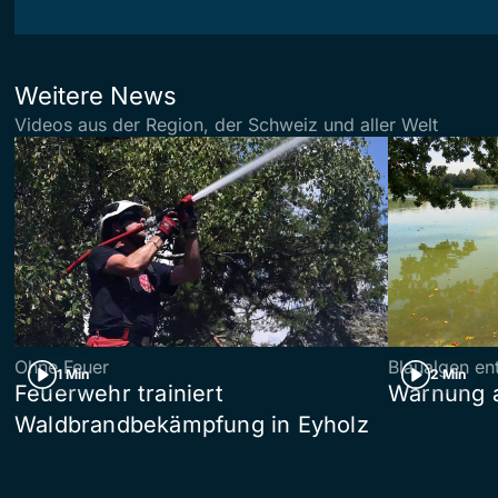
Weitere News
Videos aus der Region, der Schweiz und aller Welt
Ohne Feuer
Blaualgen en
1 Min
2 Min
Feuerwehr trainiert
Warnung 
Waldbrandbekämpfung in Eyholz