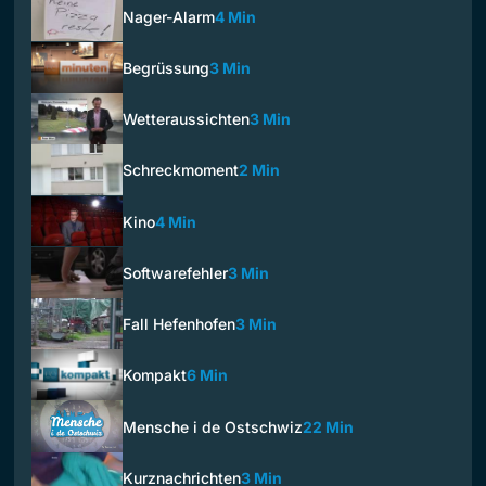
Nager-Alarm
4 Min
Begrüssung
3 Min
Wetteraussichten
3 Min
Schreckmoment
2 Min
Kino
4 Min
Softwarefehler
3 Min
Fall Hefenhofen
3 Min
Kompakt
6 Min
Mensche i de Ostschwiz
22 Min
Kurznachrichten
3 Min