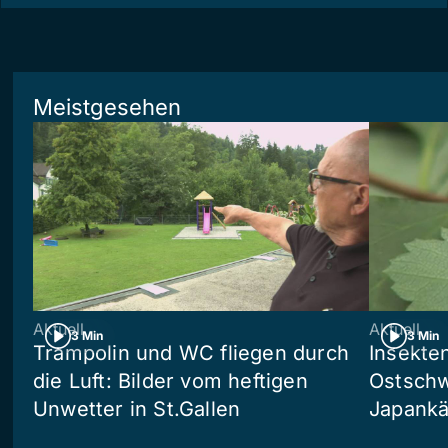
Meistgesehen
Aktuell
Aktuell
3 Min
3 Min
Trampolin und WC fliegen durch
Insekte
die Luft: Bilder vom heftigen
Ostschw
Unwetter in St.Gallen
Japankä