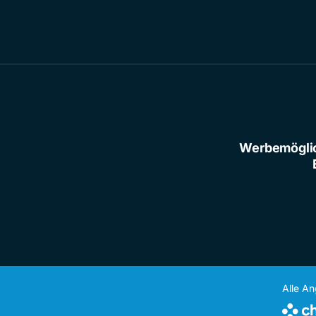
Werbemögli
Alle A