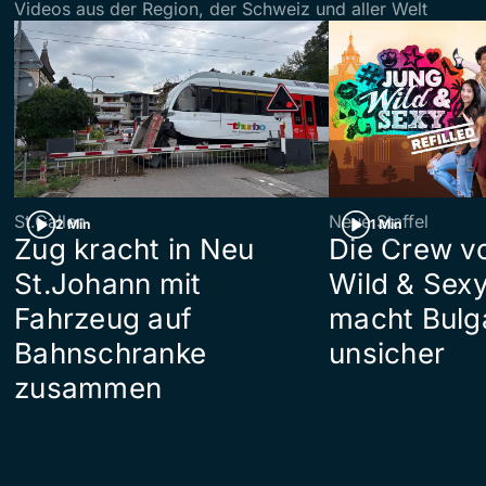
Videos aus der Region, der Schweiz und aller Welt
St.Gallen
Neue Staffel
2 Min
1 Min
Zug kracht in Neu
Die Crew v
St.Johann mit
Wild & Sexy
Fahrzeug auf
macht Bulg
Bahnschranke
unsicher
zusammen