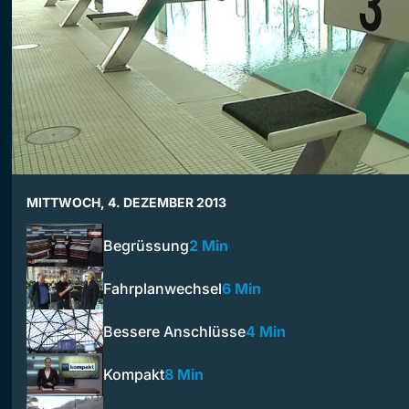
MITTWOCH, 4. DEZEMBER 2013
Begrüssung
2 Min
Fahrplanwechsel
6 Min
Bessere Anschlüsse
4 Min
Kompakt
8 Min