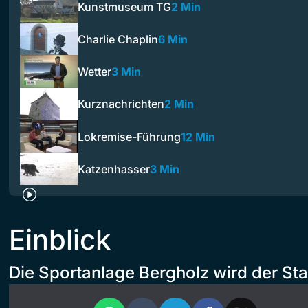
Kunstmuseum TG
2 Min
Charlie Chaplin
6 Min
Wetter
3 Min
Kurznachrichten
2 Min
Lokremise-Führung
12 Min
Katzenhasser
3 Min
Einblick
Die Sportanlage Bergholz wird der St