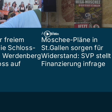
Aktuell
3 Min
r freiem
Moschee-Pläne in
ie Schloss-
St.Gallen sorgen für
e Werdenberg
Widerstand: SVP stellt
oss auf
Finanzierung infrage