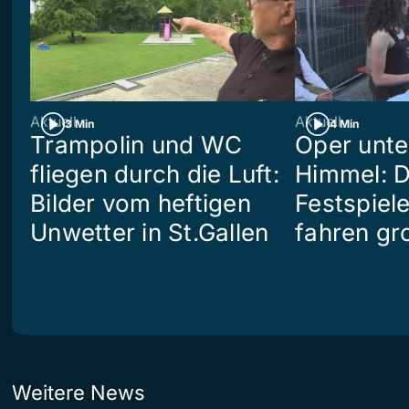
Aktuell
Aktuell
3 Min
4 Min
Trampolin und WC
Oper unte
fliegen durch die Luft:
Himmel: D
Bilder vom heftigen
Festspiel
Unwetter in St.Gallen
fahren gr
Weitere News