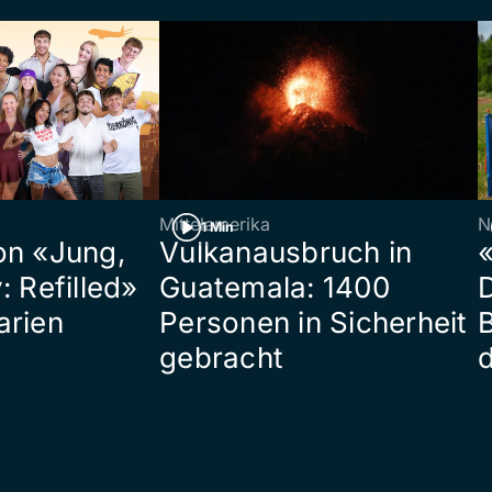
Mittelamerika
N
1 Min
on «Jung,
Vulkanausbruch in
«
: Refilled»
Guatemala: 1400
arien
Personen in Sicherheit
gebracht