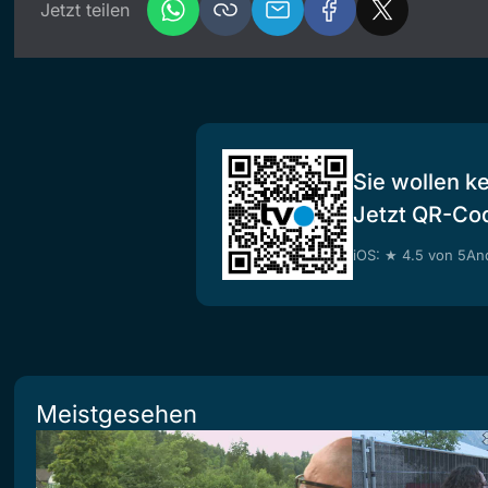
Jetzt teilen
Sie wollen k
Jetzt QR-Co
iOS: ★ 4.5 von 5
And
Meistgesehen