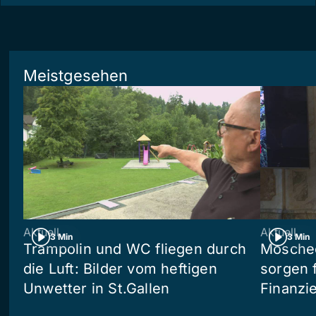
Meistgesehen
Aktuell
Aktuell
3 Min
3 Min
Trampolin und WC fliegen durch
Moschee
die Luft: Bilder vom heftigen
sorgen 
Unwetter in St.Gallen
Finanzi