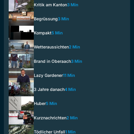
Kritik am Kanton
3 Min
Begrüssung
3 Min
Kompakt
5 Min
Wetteraussichten
2 Min
Brand in Oberaach
3 Min
Lazy Gardener
11 Min
3 Jahre danach
4 Min
Huber
5 Min
Kurznachrichten
2 Min
Tödlicher Unfall
1 Min