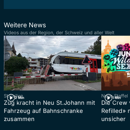
Weitere News
Videos aus der Region, der Schweiz und aller Welt
St.Gallen
Neue Staffel
2 Min
1 Min
Zug kracht in Neu St.Johann mit
Die Crew 
Fahrzeug auf Bahnschranke
Refilled»
zusammen
unsicher