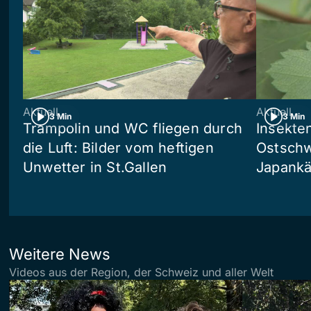
Aktuell
Aktuell
3 Min
3 Min
Trampolin und WC fliegen durch
Insekte
die Luft: Bilder vom heftigen
Ostschw
Unwetter in St.Gallen
Japankä
Weitere News
Videos aus der Region, der Schweiz und aller Welt