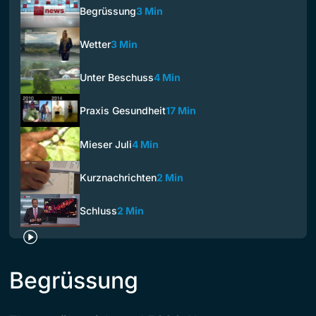
Begrüssung
3 Min
Wetter
3 Min
Unter Beschuss
4 Min
Praxis Gesundheit
17 Min
Mieser Juli
4 Min
Kurznachrichten
2 Min
Schluss
2 Min
Begrüssung