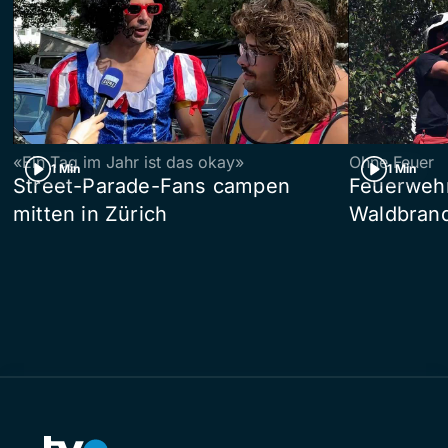
«Ein Tag im Jahr ist das okay»
Ohne Feuer
1 Min
1 Min
Street-Parade-Fans campen
Feuerwehr 
mitten in Zürich
Waldbrand