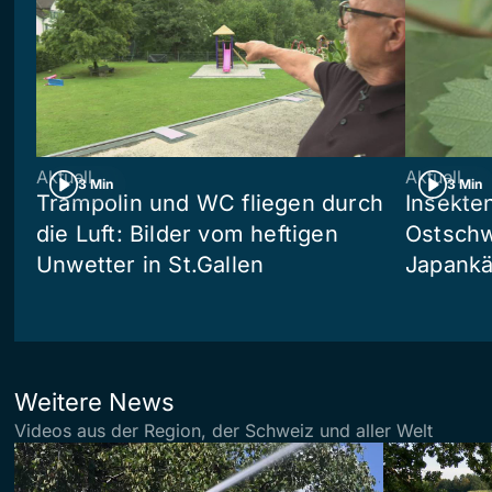
Aktuell
Aktuell
3 Min
3 Min
Trampolin und WC fliegen durch
Insekte
die Luft: Bilder vom heftigen
Ostschw
Unwetter in St.Gallen
Japankä
Weitere News
Videos aus der Region, der Schweiz und aller Welt