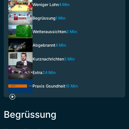
Weniger Lohn
4 Min
Begrüssung
1 Min
Wetteraussichten
2 Min
Abgebrannt
4 Min
Kurznachrichten
3 Min
Extra
24 Min
Praxis Gsundheit
15 Min
Begrüssung