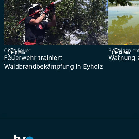
Ohne Feuer
Blaualgen en
1 Min
2 Min
Feuerwehr trainiert
Warnung 
Waldbrandbekämpfung in Eyholz