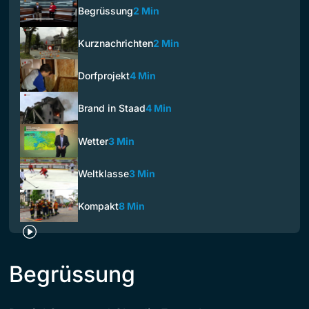
Begrüssung
2 Min
Kurznachrichten
2 Min
Dorfprojekt
4 Min
Brand in Staad
4 Min
Wetter
3 Min
Weltklasse
3 Min
Kompakt
8 Min
Begrüssung