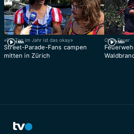
«Ein Tag im Jahr ist das okay»
Ohne Feuer
1 Min
1 Min
Street-Parade-Fans campen
Feuerwehr 
mitten in Zürich
Waldbrand