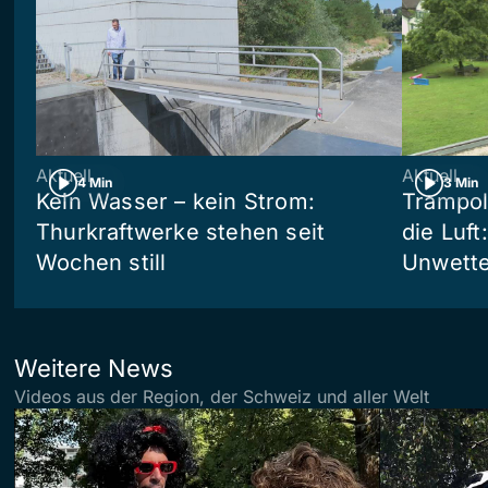
Aktuell
Aktuell
4 Min
3 Min
Kein Wasser – kein Strom:
Trampol
Thurkraftwerke stehen seit
die Luft
Wochen still
Unwetter
Weitere News
Videos aus der Region, der Schweiz und aller Welt