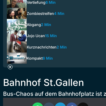
Vertiefung
6 Min
Zombiestreifen
4 Min
Abgang
2 Min
Jojo Ucan
15 Min
Kurznachrichten
2 Min
Kompakt
6 Min
Bahnhof St.Gallen
Bus-Chaos auf dem Bahnhofplatz ist 