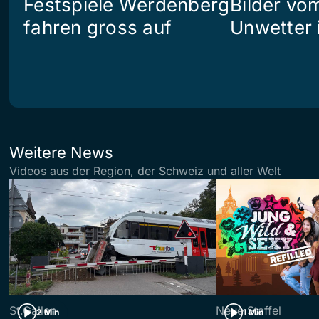
Festspiele Werdenberg
Bilder vo
fahren gross auf
Unwetter i
Weitere News
Videos aus der Region, der Schweiz und aller Welt
St.Gallen
Neue Staffel
2 Min
1 Min