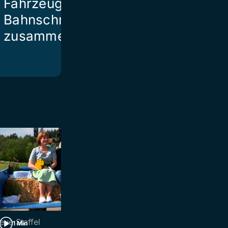
Fahrzeug auf
Bahnschranke
zusammen
eue Staffel
Ebnat-Kappel
1 Min
2 Min