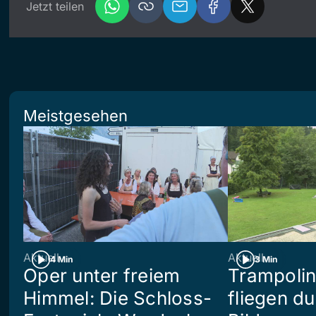
Jetzt teilen
Meistgesehen
Aktuell
Aktuell
4 Min
3 Min
Oper unter freiem
Trampoli
Himmel: Die Schloss-
fliegen du