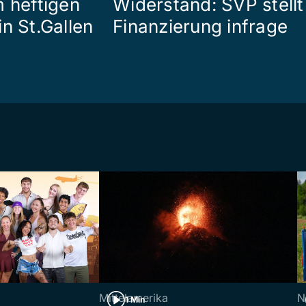
m heftigen
Widerstand: SVP stellt
n St.Gallen
Finanzierung infrage
Mittelamerika
N
1 Min