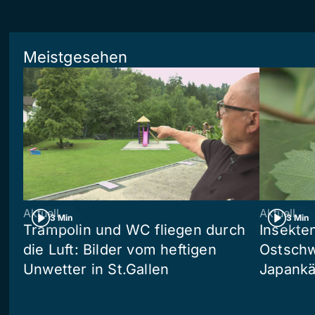
Meistgesehen
Aktuell
Aktuell
3 Min
3 Min
Trampolin und WC fliegen durch
Insekte
die Luft: Bilder vom heftigen
Ostschw
Unwetter in St.Gallen
Japankä