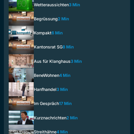
Wetteraussichten
3 Min
Begrüssung
2 Min
Kompakt
6 Min
Kantonsrat SG
8 Min
Aus für Klanghaus
3 Min
BeneWohnen
4 Min
Hanfhandel
3 Min
Im Gespräch
17 Min
Kurznachrichten
2 Min
Streithähne
4 Min