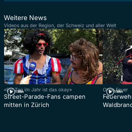
Weitere News
Videos aus der Region, der Schweiz und aller Welt
«Ein Tag im Jahr ist das okay»
Ohne Feuer
1 Min
1 Min
Street-Parade-Fans campen
Feuerwehr 
mitten in Zürich
Waldbrand