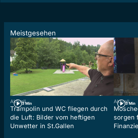
Meistgesehen
Aktuell
Aktuell
3 Min
3 Min
Trampolin und WC fliegen durch
Moschee
die Luft: Bilder vom heftigen
sorgen 
Unwetter in St.Gallen
Finanzi