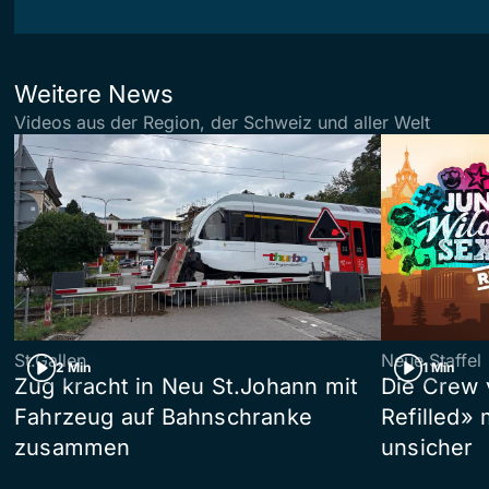
Weitere News
Videos aus der Region, der Schweiz und aller Welt
St.Gallen
Neue Staffel
2 Min
1 Min
Zug kracht in Neu St.Johann mit
Die Crew 
Fahrzeug auf Bahnschranke
Refilled»
zusammen
unsicher