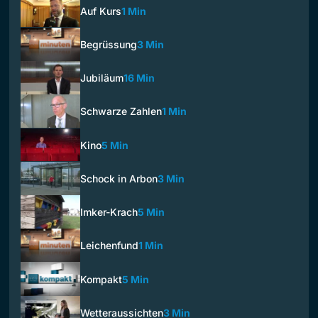
Auf Kurs
1 Min
Begrüssung
3 Min
Jubiläum
16 Min
Schwarze Zahlen
1 Min
Kino
5 Min
Schock in Arbon
3 Min
Imker-Krach
5 Min
Leichenfund
1 Min
Kompakt
5 Min
Wetteraussichten
3 Min