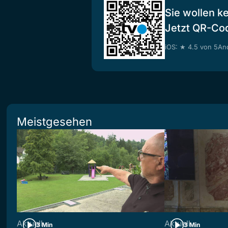
Sie wollen k
Jetzt QR-Co
iOS: ★ 4.5 von 5
And
Meistgesehen
Aktuell
Aktuell
3 Min
3 Min