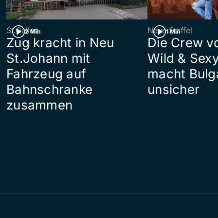
St.Gallen
Neue Staffel
2 Min
1 Min
Zug kracht in Neu
Die Crew v
St.Johann mit
Wild & Sexy
Fahrzeug auf
macht Bulg
Bahnschranke
unsicher
zusammen