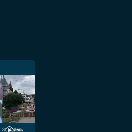
St.Gallen
Aktuell
2 Min
3 Min