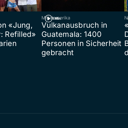
Mittelamerika
N
1 Min
on «Jung,
Vulkanausbruch in
«
: Refilled»
Guatemala: 1400
arien
Personen in Sicherheit
gebracht