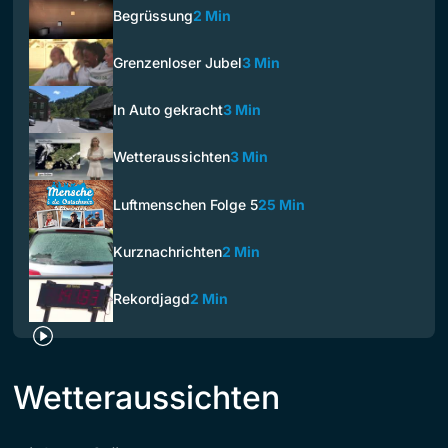
Begrüssung
2 Min
Grenzenloser Jubel
3 Min
In Auto gekracht
3 Min
Wetteraussichten
3 Min
Luftmenschen Folge 5
25 Min
Kurznachrichten
2 Min
Rekordjagd
2 Min
Wetteraussichten