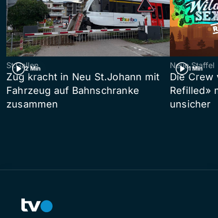
St.Gallen
Neue Staffel
2 Min
1 Min
Zug kracht in Neu St.Johann mit
Die Crew 
Fahrzeug auf Bahnschranke
Refilled»
zusammen
unsicher