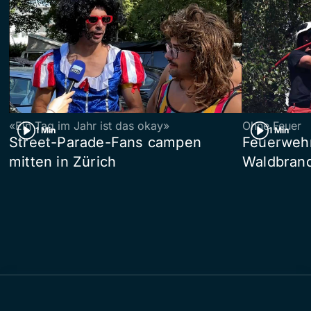
«Ein Tag im Jahr ist das okay»
Ohne Feuer
1 Min
1 Min
Street-Parade-Fans campen
Feuerwehr 
mitten in Zürich
Waldbrand