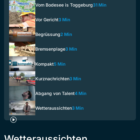
Vom Bodesee is Toggeburg
31 Min
Vor Gericht
3 Min
Begrüssung
2 Min
Bremsenplage
3 Min
Kompakt
5 Min
Kurznachrichten
3 Min
Abgang von Talent
4 Min
Wetteraussichten
3 Min
Wetteraussichten