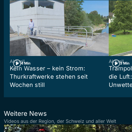
Aktuell
Aktuell
4 Min
3 Min
Kein Wasser – kein Strom:
Trampol
Thurkraftwerke stehen seit
die Luft
Wochen still
Unwetter
Weitere News
Videos aus der Region, der Schweiz und aller Welt