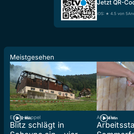
Jetzt QR-Co
iOS: ★ 4.5 von 5
And
Meistgesehen
Ebnat-Kappel
Aktuell
2 Min
4 Min
Blitz schlägt in
Arbeitsst