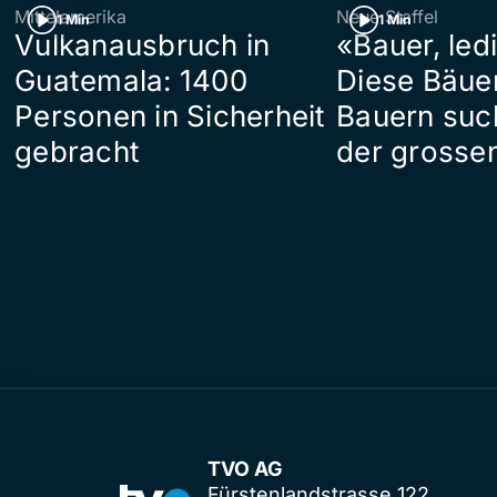
Mittelamerika
Neue Staffel
1 Min
1 Min
Vulkanausbruch in
«Bauer, led
Guatemala: 1400
Diese Bäue
Personen in Sicherheit
Bauern suc
gebracht
der grosse
TVO AG
Fürstenlandstrasse 122