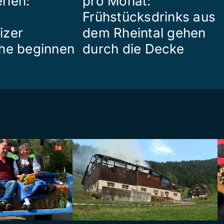
rien:
pro Monat:
Frühstücksdrinks aus
izer
dem Rheintal gehen
he beginnen
durch die Decke
e