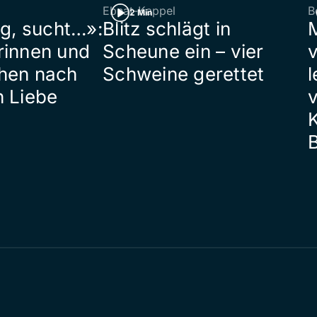
Ebnat-Kappel
B
2 Min
ig, sucht…»:
Blitz schlägt in
rinnen und
Scheune ein – vier
hen nach
Schweine gerettet
l
n Liebe