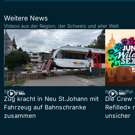
Weitere News
Videos aus der Region, der Schweiz und aller Welt
St.Gallen
Neue Staffel
2 Min
1 Min
Zug kracht in Neu St.Johann mit
Die Crew 
Fahrzeug auf Bahnschranke
Refilled»
zusammen
unsicher