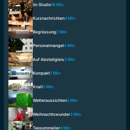
Im Studio
16 Min
Kurznachrichten
4 Min
Begrüssung
2 Min
Personalmangel
4 Min
Auf Abstellgleis
3 Min
Kompakt
7 Min
Knall
3 Min
Wetteraussichten
3 Min
Weihnachtswunder
3 Min
Teesommelier
4 Min