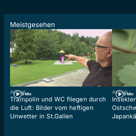
Meistgesehen
Aktuell
Aktuell
3 Min
3 Min
Trampolin und WC fliegen durch
Insekte
die Luft: Bilder vom heftigen
Ostschw
Unwetter in St.Gallen
Japankä