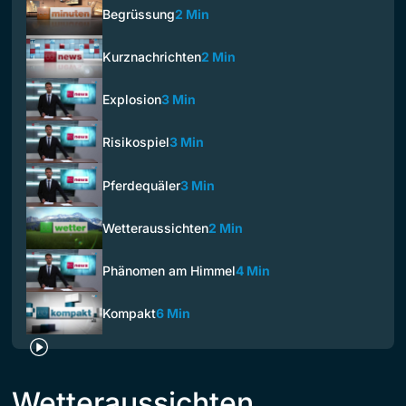
Begrüssung
2 Min
Kurznachrichten
2 Min
Explosion
3 Min
Risikospiel
3 Min
Pferdequäler
3 Min
Wetteraussichten
2 Min
Phänomen am Himmel
4 Min
Kompakt
6 Min
Wetteraussichten