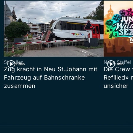
St.Gallen
Neue Staffel
2 Min
1 Min
Zug kracht in Neu St.Johann mit
Die Crew 
Fahrzeug auf Bahnschranke
Refilled»
zusammen
unsicher