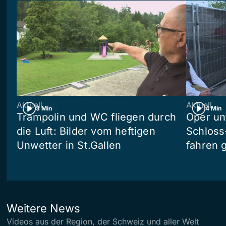
Aktuell
Aktuell
3 Min
4 Min
Trampolin und WC fliegen durch
Oper un
die Luft: Bilder vom heftigen
Schloss
Unwetter in St.Gallen
fahren 
Weitere News
Videos aus der Region, der Schweiz und aller Welt