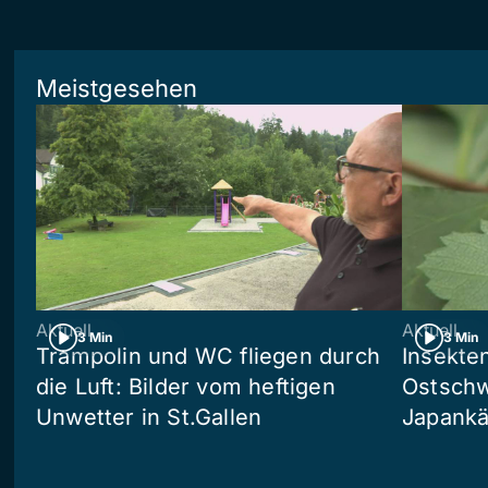
Meistgesehen
Aktuell
Aktuell
3 Min
3 Min
Trampolin und WC fliegen durch
Insekte
die Luft: Bilder vom heftigen
Ostschw
Unwetter in St.Gallen
Japankä