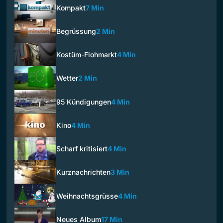
Kompakt
7 Min
Begrüssung
2 Min
Kostüm-Flohmarkt
4 Min
Wetter
2 Min
95 Kündigungen
4 Min
Kino
4 Min
Scharf kritisiert
4 Min
Kurznachrichten
3 Min
Weihnachtsgrüsse
4 Min
Neues Album
17 Min