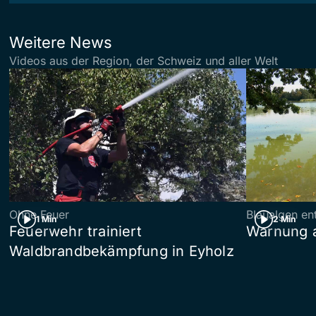
Weitere News
Videos aus der Region, der Schweiz und aller Welt
Ohne Feuer
Blaualgen en
1 Min
2 Min
Feuerwehr trainiert
Warnung 
Waldbrandbekämpfung in Eyholz